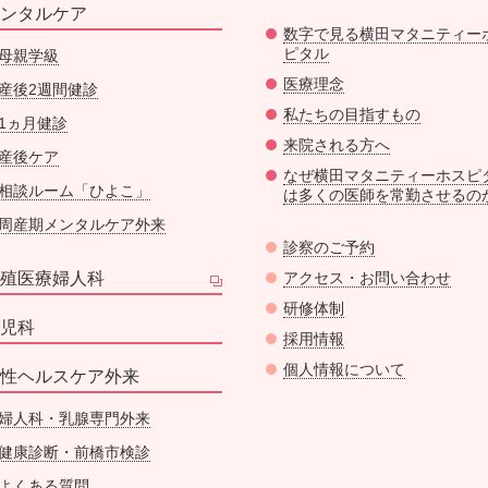
ンタルケア
数字で見る横田マタニティー
ピタル
母親学級
医療理念
産後2週間健診
私たちの目指すもの
1ヵ月健診
来院される方へ
産後ケア
なぜ横田マタニティーホスピ
相談ルーム「ひよこ」
は多くの医師を常勤させるの
周産期メンタルケア外来
診察のご予約
殖医療婦人科
アクセス・お問い合わせ
研修体制
児科
採用情報
個人情報について
性ヘルスケア外来
婦人科・乳腺専門外来
健康診断・前橋市検診
よくある質問