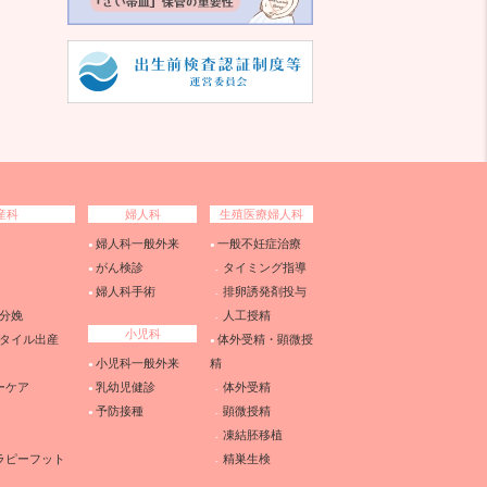
産科
婦人科
生殖医療婦人科
婦人科一般外来
一般不妊症治療
がん検診
タイミング指導
婦人科手術
排卵誘発剤投与
分娩
人工授精
小児科
タイル出産
体外受精・顕微授
小児科一般外来
精
ーケア
乳幼児健診
体外受精
予防接種
顕微授精
凍結胚移植
ラピーフット
精巣生検