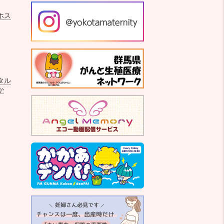
ホス
タル
か