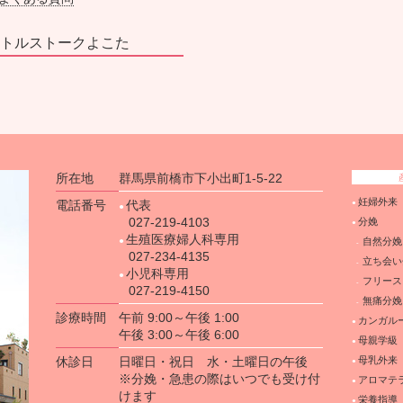
トルストークよこた
所在地
群馬県前橋市下小出町1-5-22
妊婦外来
電話番号
代表
027-219-4103
分娩
生殖医療婦人科専用
自然分娩
027-234-4135
立ち会い
小児科専用
フリース
027-219-4150
無痛分娩
診療時間
午前 9:00～午後 1:00
カンガル
午後 3:00～午後 6:00
母親学級
休診日
日曜日・祝日 水・土曜日の午後
母乳外来
※分娩・急患の際はいつでも受け付
アロマテ
けます
栄養指導