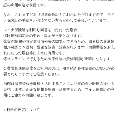
私たちの目指すもの
証の利用申込が前提です。
なお、これまでどおり健康保険証もご利用いただけますので、マイ
アクセス
ナ保険証の手続きがお済でない方も安心して受診いただけます。
研修体制
マイナ保険証を利用し同意をいただいた場合、
採用情報
①限度額認定証の申込・提示が不要となります。
②薬剤情報や特定健診情報等の閲覧ができるため、患者様の最新情
報が確認でき適切、迅速な診療・治療が行えます。お薬手帳をお忘
診察のご予約
れになった場合等に非常に有用です。
③オンラインで行えるため医療保険の資格確認が正確になります。
公費負担医療制度をご利用の方は、引き続き各種証書のご提示が必
要となりますのでご注意ください。
当院は診療情報を取得・活用することにより質の高い医療の提供を
目指します。正確な情報を取得・活用するため、マイナ保険証の利
用にご協力をお願い致します。
«
料金の改定について