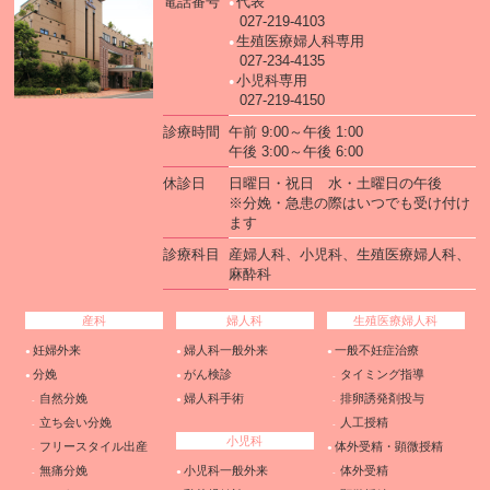
電話番号
代表
027-219-4103
生殖医療婦人科専用
027-234-4135
小児科専用
027-219-4150
診療時間
午前 9:00～午後 1:00
午後 3:00～午後 6:00
休診日
日曜日・祝日 水・土曜日の午後
※分娩・急患の際はいつでも受け付け
ます
診療科目
産婦人科、小児科、生殖医療婦人科、
麻酔科
産科
婦人科
生殖医療婦人科
妊婦外来
婦人科一般外来
一般不妊症治療
分娩
がん検診
タイミング指導
自然分娩
婦人科手術
排卵誘発剤投与
立ち会い分娩
人工授精
小児科
フリースタイル出産
体外受精・顕微授精
無痛分娩
小児科一般外来
体外受精