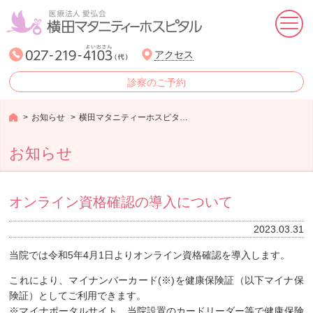
ホーム
アクセス
診察のご予約
産婦人科
お知らせ
横田マタニティーホスピタルからのお知らせ
生殖医療婦人科
お知らせ
小児科
女性ヘルスケア外来
オンライン資格確認の導入について
リトルストークよこた
2023.03.31
来院される方へ
当院では令和5年4月1日よりオンライン資格確認を導入します。
これにより、マイナンバーカード(※)を健康保険証（以下マイナ保
医療理念
険証）としてご利用できます。
※マイナポータルサイト、当院設置のカードリーダー等で健康保険