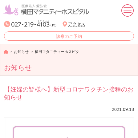
ホーム
アクセス
診察のご予約
産婦人科
お知らせ
横田マタニティーホスピタルからのお知らせ
生殖医療婦人科
お知らせ
小児科
女性ヘルスケア外来
【妊婦の皆様へ】新型コロナワクチン接種のお
知らせ
リトルストークよこた
2021.09.18
来院される方へ
医療理念