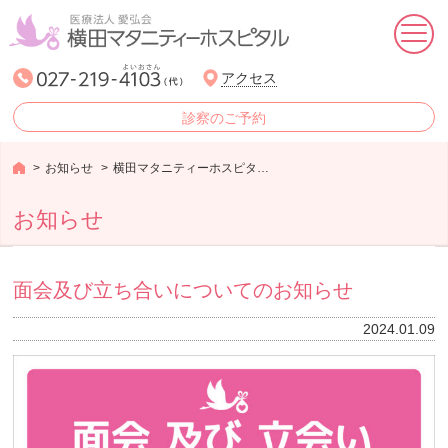
ホーム
アクセス
診察のご予約
産婦人科
お知らせ
横田マタニティーホスピタルからのお知らせ
生殖医療婦人科
お知らせ
小児科
女性ヘルスケア外来
面会及び立ち合いについてのお知らせ
リトルストークよこた
2024.01.09
来院される方へ
医療理念