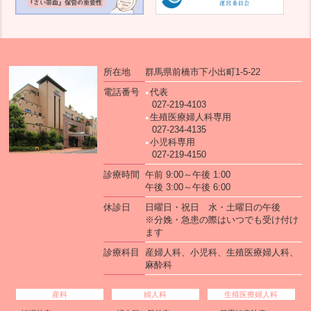
所在地
群馬県前橋市下小出町1-5-22
電話番号
代表
027-219-4103
生殖医療婦人科専用
027-234-4135
小児科専用
027-219-4150
診療時間
午前 9:00～午後 1:00
午後 3:00～午後 6:00
休診日
日曜日・祝日 水・土曜日の午後
※分娩・急患の際はいつでも受け付け
ます
診療科目
産婦人科、小児科、生殖医療婦人科、
麻酔科
産科
婦人科
生殖医療婦人科